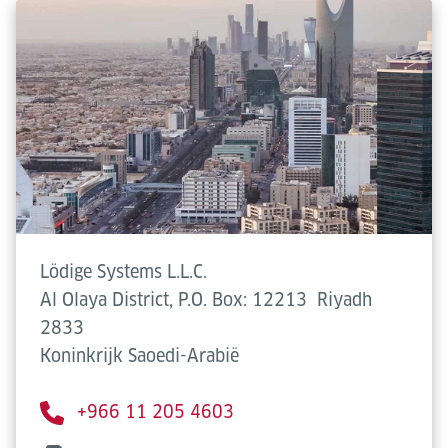
Lödige Systems L.L.C.
Al Olaya District, P.O. Box: 12213
Riyadh
2833
Koninkrijk Saoedi-Arabië
+966 11 205 4603