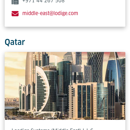
+971 44 267 508
middle-east@lodige.com
Qatar