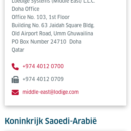
Loedige Systems (Middle East) L.L.C.
Doha Office
Office No. 103, 1st Floor
Building No. 63 Jaidah Square Bldg.
Old Airport Road, Umm Ghuwailina
PO Box Number 24710
Doha
Qatar
+974 4012 0700
+974 4012 0709
middle-east@lodige.com
Koninkrijk Saoedi-Arabië