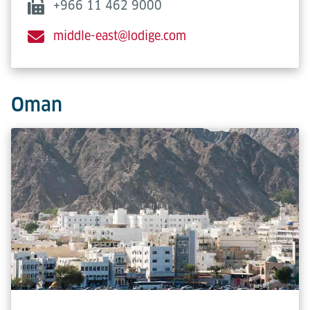
+966 11 462 9000
middle-east@lodige.com
Oman