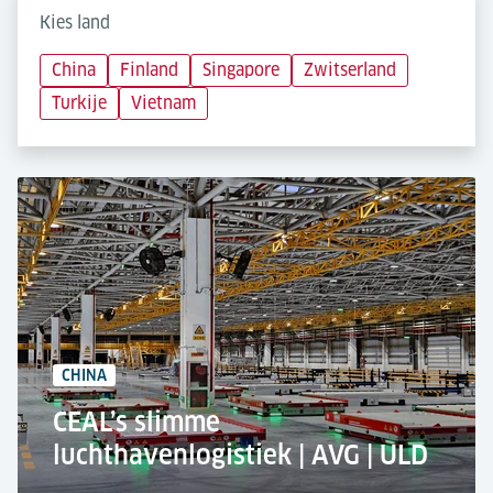
Kies land
China
Finland
Singapore
Zwitserland
Turkije
Vietnam
CHINA
CEAL’s slimme
luchthavenlogistiek | AVG | ULD