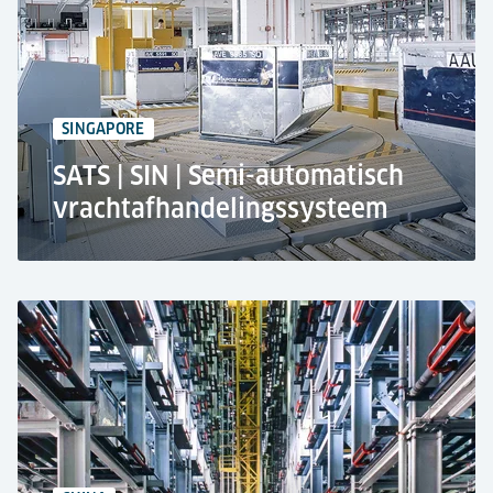
Volledig geautomatiseerd ASRS- en ULD-
verwerkings- en opslagsysteem
350.000 ton per jaar
37.000 m² oppervlakte
SINGAPORE
SATS | SIN | Semi-automatisch
vrachtafhandelingssysteem
SATS luchthavendiensten op Changi luchthaven,
Singapore
Volledig geautomatiseerd material-
handlingsysteem
500.000 ton per jaar
1.360 opslagposities