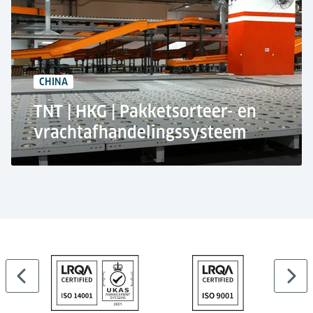
1x verhoogd transportvoertuig (ETV)
6x Verhoogde werkstations met drive over
mogelijkheid
3x Truckdocks met weegschalen
CHINA
TNT | HKG | Pakketsorteer- en
vrachtafhandelingssysteem
Vanderlande Industries B.V. bij
Luchtvrachtterminal Azië,
Internationale luchthaven Hongkong
Pakketsorteer- en vrachtafhandelingssysteem
1.300 Opslagplaatsen
7.380 m² Oppervlakte