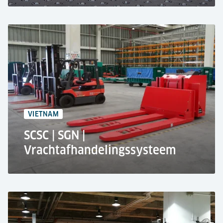
TNT Express Worldwide Pte Ltd. op Changi
International Airport, Singapore
Materiaaltransportsysteem om koeriersdiensten
te stroomlijnen
55.000 ton per jaar
7.300 m² Oppervlakte
VIETNAM
SCSC | SGN |
Vrachtafhandelingssysteem
Saigon Cargo Services Corporation in Ho Chi Minh
City, Vietnam
Systeem voor materiaalverwerking