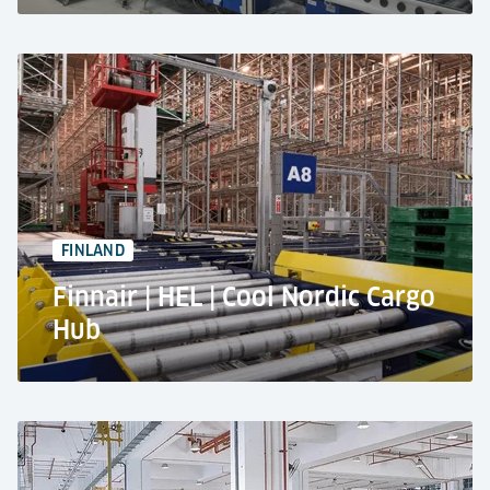
Cathay Pacific Catering
op de internationale luchthaven van Hongkong
Catering opslag- en transportsysteem
51.000.000 maaltijden per jaar
50.400 m² Oppervlakte
FINLAND
Finnair | HEL | Cool Nordic Cargo
Hub
Finnair's Nordic Cool Cargo Hub in Helsinki,
Finland