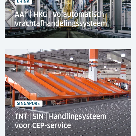
CHINA
AAT | HKG | Volautomatisch
vrachtafhandelingssysteem
Luchtvrachtterminal Azië (AAT), Terminal 2
op de internationale luchthaven van Hongkong
Volledig geautomatiseerd ULD- en
vrachtopslagsysteem
910.000 ton per jaar
1.850 ULD-Opslagplaatsen
2.500 Palletopslag Plaatsen
SINGAPORE
TNT | SIN | Handlingsysteem
voor CEP-service