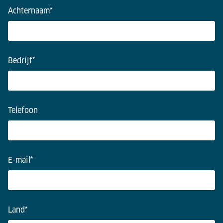
Achternaam
*
Bedrijf
*
Telefoon
E-mail
*
Land
*