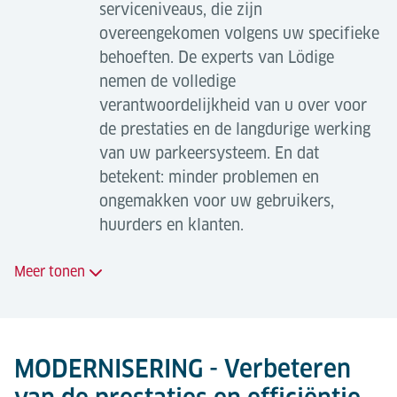
serviceniveaus, die zijn
overeengekomen volgens uw specifieke
behoeften. De experts van Lödige
nemen de volledige
verantwoordelijkheid van u over voor
de prestaties en de langdurige werking
van uw parkeersysteem. En dat
betekent: minder problemen en
ongemakken voor uw gebruikers,
huurders en klanten.
Meer tonen
Buitendienst
We kunnen een verscheidenheid aan
MODERNISERING - Verbeteren
onderhoudsdiensten leveren die zijn afgestemd op