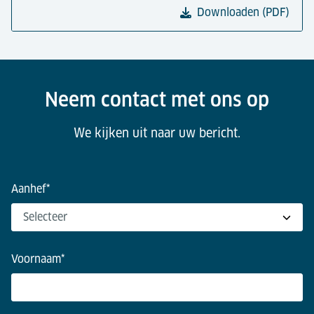
Renovatie/vervanging van apparatuur - betere
Downloaden (PDF)
prestaties en betrouwbaarheid;
Neem contact met ons op, voor een afspraak om uw
wensen te bespreken.
Neem contact met ons op
We kijken uit naar uw bericht.
Aanhef
*
Voornaam
*