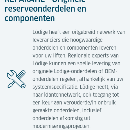
Mitsubishi, Omron, enz.);
reserveonderdelen en
Revisie of vervanging van mobiele uitrusting
componenten
(takels, transfervoertuig, SRM);
Service in huis
Conversie van gelijkstroom naar
Lödige heeft een uitgebreid netwerk van
wisselstroomaandrijving;
leveranciers die hoogwaardige
Ons product
Service in huis
biedt een uitgebreide
onderdelen en componenten leveren
onderhoudsservice die is ontworpen, om de
Upgrades van het veiligheidssysteem;
voor uw liften. Regionale experts van
systeembeschikbaarheid te maximaliseren en de
Upgrades van het horizontale en verticale
Lödige kunnen een snelle levering van
kosten te verlagen, door de inzet van een team van
snelheids- / positioneringssysteem;
originele Lödige-onderdelen of OEM-
ervaren en hooggekwalificeerde onderhoudstechnici
onderdelen regelen, afhankelijk van uw
SCADA-systeemupgrades;
ter plaatse.
systeemspecificatie. Lödige heeft, via
Sensor-upgrades.
haar klantennetwerk, ook toegang tot
De services, die als onderdeel van dit product
een keur aan verouderde/in onbruik
worden aangeboden, worden op maat gemaakt,
geraakte onderdelen, inclusief
maar kunnen doorgaans het volgende omvatten:
onderdelen afkomstig uit
Typische systeemverbeteringen
moderniseringsprojecten.
Preventief onderhoud;