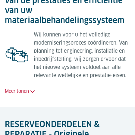
van de prestaties en efficiëntie
uw behoefte. Onze
buitendienst
biedt, tegen
van uw
concurrerende eenheidstarieven of op basis van een
materiaalbehandelingssysteem
vast maandelijks bedrag, afhankelijk van uw
vereisten, het volgende :
Wij kunnen voor u het volledige
moderniseringsproces coördineren. Van
Preventief onderhoud;
planning tot engineering, installatie en
Oproepbaar bij storingen en reparaties ;
inbedrijfstelling, wij zorgen ervoor dat
Voorspellend onderhoud;
het nieuwe systeem voldoet aan alle
relevante wettelijke en prestatie-eisen.
Programmeerbare apparaatondersteuning;
Naleving van veiligheidseisen;
Meer tonen
Schaalkalibratie- en certificatiediensten;
We kunnen de volgende algemene
Professionele ingenieursdiensten;
systeemvernieuwingen uitvoeren:
RESERVEONDERDELEN &
Ad-hoc ondersteuning van uw eigen
PLC-upgrades (Siemens, Allen Bradley,
onderhoudsteam
REPARATIE - Originele