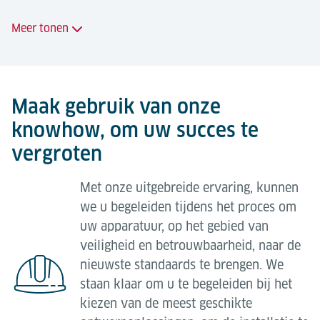
kunnen zijn:
Voorspellend onderhoud;
Meer tonen
Integreren van extra opslag, transport of totale
24 uurs service bij pech en reparaties;
capaciteit;
Aangeboden diensten
Geautomatiseerde
Integreren van extra weging, scannen van
onderhoudsmanagementsystemen (CMMS);
Leveren van originele Lödige-onderdelen;
Maak gebruik van onze
streepjescodes, koelruimtefaciliteiten, enz.;
Ondersteuning voor alle programmeerbare
knowhow, om uw succes te
Leveren van originele OEM-onderdelen;
Integratie van verticale transportcapaciteit;
apparaten;
vergroten
Specificatie en levering van aanbevolen
Integratie van röntgenapparatuur;
IT-toepassing en hardware, netwerk- / LAN-
onderdelenpakketten;
ondersteuning;
Transportbanden ombouwen van niet-
Met onze uitgebreide ervaring, kunnen
Vervangen van verouderde/in onbruik geraakte
aangedreven naar aangedreven;
we u begeleiden tijdens het proces om
Reserveonderdelen;
onderdelen;
uw apparatuur, op het gebied van
Vervangen van IT-toepassingen;
SCADA-operaties;
Reparatie en renovatie van onderdelen.
veiligheid en betrouwbaarheid, naar de
Procesoptimalisatie;
Gespecialiseerde technische diensten;
nieuwste standaards te brengen. We
staan klaar om u te begeleiden bij het
Ontmantelen / verplaatsen van apparatuur
Naleving van veiligheidseisen;
kiezen van de meest geschikte
Naast het bovengenoemde, is het mogelijk om
Schaalkalibratie en certificatiediensten;