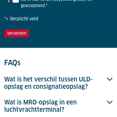
geaccepteerd.
*
*= Verplicht veld
FAQs
Wat is het verschil tussen ULD-
opslag en consignatieopslag?
Wat is MRO-opslag in een
ULD-opslag behandelt luchtvrachtcontainers en
luchtvrachtterminal?
pallets. Consignatieopslag verwijst naar algemene
vracht die wordt opgeslagen op interne pallets of