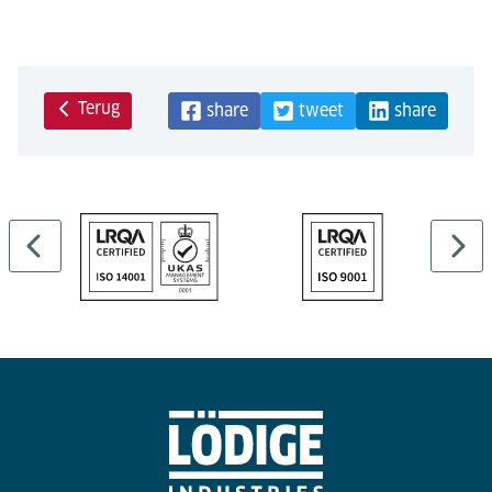
Terug
share
tweet
share