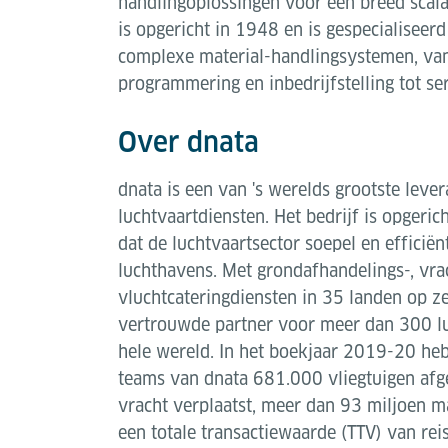
handlingoplossingen voor een breed scala 
is opgericht in 1948 en is gespecialiseerd
complexe material-handlingsystemen, van
programmering en inbedrijfstelling tot se
Over dnata
dnata is een van 's werelds grootste leve
luchtvaartdiensten. Het bedrijf is opgeri
dat de luchtvaartsector soepel en efficië
luchthavens. Met grondafhandelings-, vrac
vluchtcateringdiensten in 35 landen op ze
vertrouwde partner voor meer dan 300 lu
hele wereld. In het boekjaar 2019-20 heb
teams van dnata 681.000 vliegtuigen afg
vracht verplaatst, meer dan 93 miljoen m
een totale transactiewaarde (TTV) van re