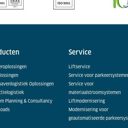
ducten
Service
eroplossingen
Liftservice
lossingen
Service voor parkeersysteme
havenlogistiek Oplossingen
Service voor
tielogistiek
materiaalstroomsystemen
em Planning & Consultancy
Liftmodernisering
oads
Modernisering voor
geautomatiseerde parkeersy