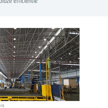
loze efficiëntie
uig