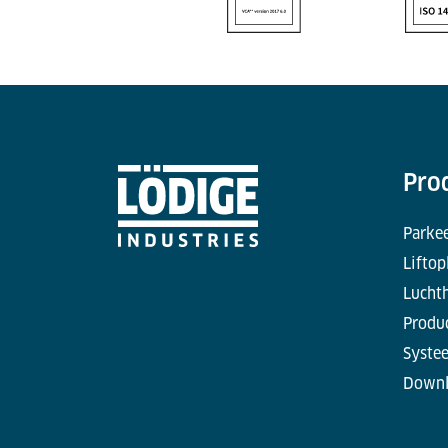
Pro
Parke
Liftop
Lucht
Produc
Syste
Downl