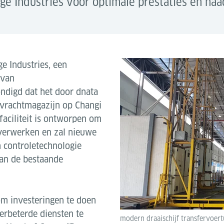
e Industries voor optimale prestaties en naad
e Industries, een
 van
ndigd dat het door dnata
n vrachtmagazijn op Changi
faciliteit is ontworpen om
 verwerken en zal nieuwe
 controletechnologie
van de bestaande
om investeringen te doen
verbeterde diensten te
modern draaischijf transfervoert