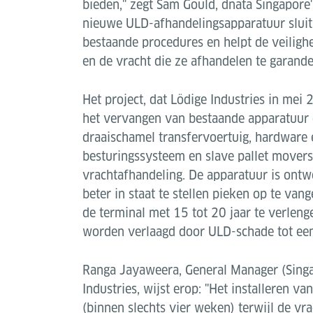
bieden," zegt Sam Gould, dnata Singapore'
nieuwe ULD-afhandelingsapparatuur sluit
bestaande procedures en helpt de veilig
en de vracht die ze afhandelen te garande
Het project, dat Lödige Industries in mei
het vervangen van bestaande apparatuur
draaischamel transfervoertuig, hardware 
besturingssysteem en slave pallet movers
vrachtafhandeling. De apparatuur is ont
beter in staat te stellen pieken op te va
de terminal met 15 tot 20 jaar te verlenge
worden verlaagd door ULD-schade tot ee
Ranga Jayaweera, General Manager (Sing
Industries, wijst erop: "Het installeren v
(binnen slechts vier weken) terwijl de vra