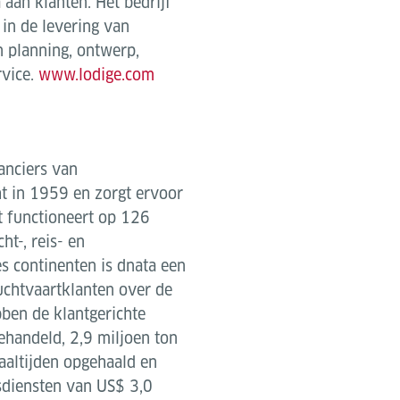
aan klanten. Het bedrijf
 in de levering van
 planning, ontwerp,
rvice.
www.lodige.com
ranciers van
cht in 1959 en zorgt ervoor
nt functioneert op 126
ht-, reis- en
s continenten is dnata een
chtvaartklanten over de
ben de klantgerichte
ehandeld, 2,9 miljoen ton
aaltijden opgehaald en
isdiensten van US$ 3,0