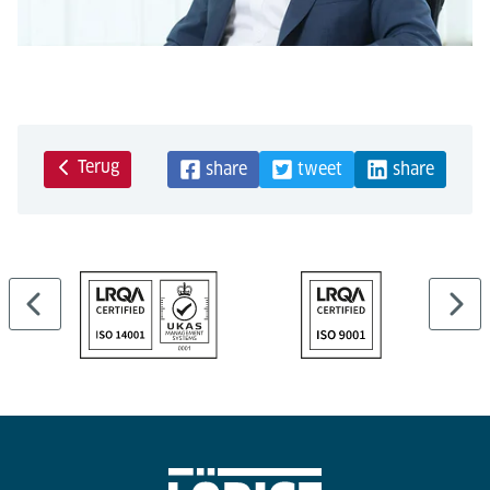
Terug
share
tweet
share