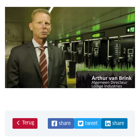
Terug
share
tweet
share