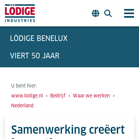
LÖDIGE BENELUX
VIERT 50 JAAR
U bent hier:
www.lodige.nl
Bedrijf
Waar we werken
Nederland
Samenwerking creëert