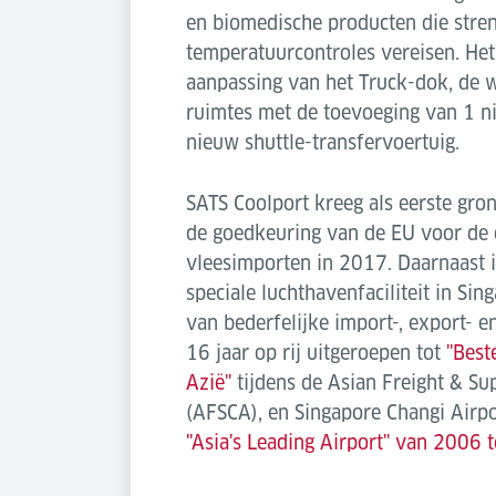
en biomedische producten die stre
temperatuurcontroles vereisen. Het
aanpassing van het Truck-dok, de w
ruimtes met de toevoeging van 1 
nieuw shuttle-transfervoertuig.
SATS Coolport kreeg als eerste gro
de goedkeuring van de EU voor de 
vleesimporten in 2017. Daarnaast i
speciale luchthavenfaciliteit in Si
van bederfelijke import-, export- e
16 jaar op rij uitgeroepen tot
"Best
Azië"
tijdens de Asian Freight & S
(AFSCA), en Singapore Changi Airp
"Asia's Leading Airport" van 2006 