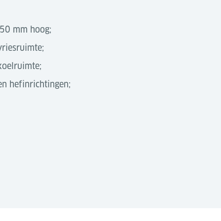
150 mm hoog;
riesruimte;
oelruimte;
en hefinrichtingen;