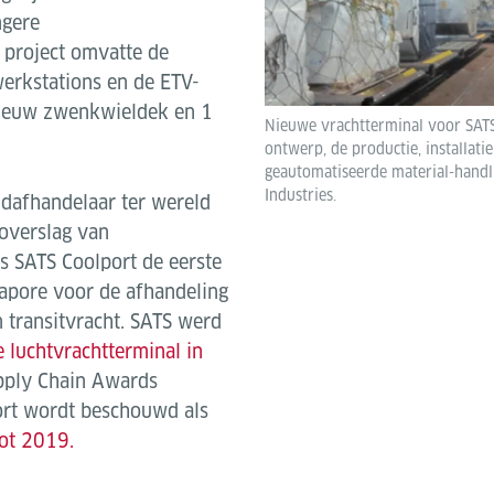
ngere
 project omvatte de
erkstations en de ETV-
nieuw zwenkwieldek en 1
Nieuwe vrachtterminal voor SATS
ontwerp, de productie, installatie
geautomatiseerde material-hand
Industries.
ndafhandelaar ter wereld
overslag van
s SATS Coolport de eerste
ngapore voor de afhandeling
n transitvracht. SATS werd
e luchtvrachtterminal in
upply Chain Awards
ort wordt beschouwd als
tot 2019.