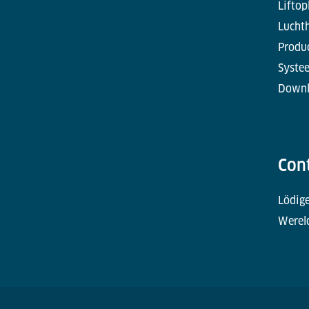
Liftop
Lucht
Produc
Syste
Downl
Con
Lödige
Werel