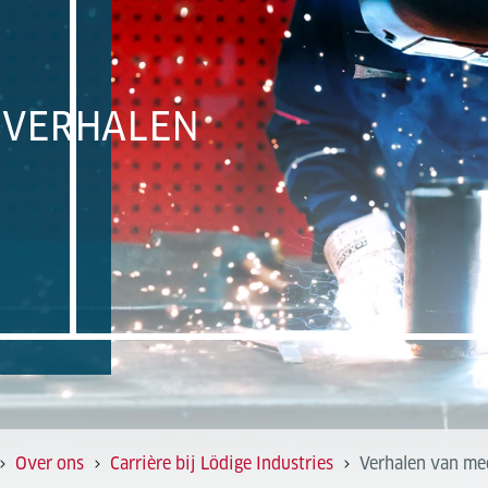
VERHALEN
Over ons
Carrière bij Lödige Industries
Verhalen van med