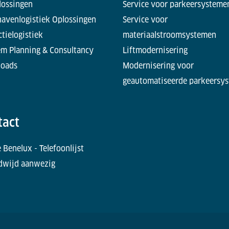
lossingen
Service voor parkeersysteme
havenlogistiek Oplossingen
Service voor
tielogistiek
materiaalstroomsystemen
em Planning & Consultancy
Liftmodernisering
oads
Modernisering voor
geautomatiseerde parkeersy
tact
 Benelux - Telefoonlijst
dwijd aanwezig