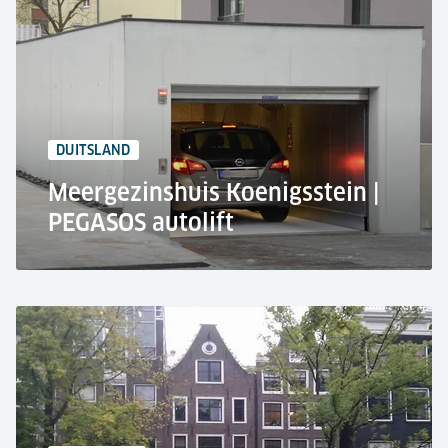
Flatgebouw, Moeskroen
VERTICAR Autoschaarlift
2.500 kg Hefvermogen
2 Verdiepingen
DUITSLAND
Meergezinshuis Koenigsstein |
PEGASOS autolift
Privé huis, Königstein
Autolift PEGASOS
2.700 kg Hefvermogen