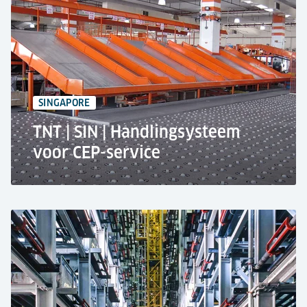
Systeem voor materiaalverwerking
1x verhoogd transportvoertuig (ETV)
6x Verhoogde werkstations met drive over
mogelijkheid
3x Truckdocks met weegschalen
SINGAPORE
TNT | SIN | Handlingsysteem
voor CEP-service
TNT Express Worldwide Pte Ltd. op Changi
International Airport, Singapore
Materiaaltransportsysteem om koeriersdiensten
te stroomlijnen
55.000 ton per jaar