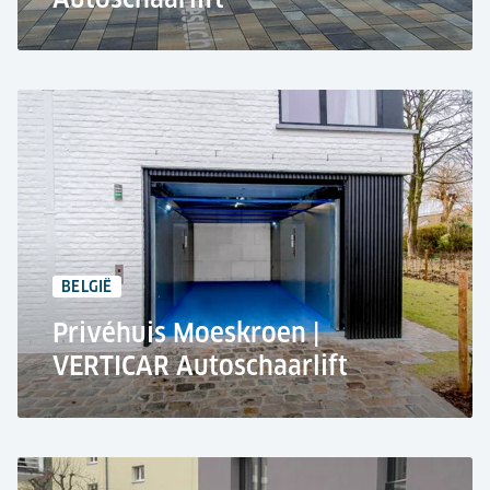
Appartementengebouw, Schaffhausen
Autolift VERTICAR Plus
3.000 kg Hefvermogen
+10 Parkeerplaatsen
BELGIË
Privéhuis Moeskroen |
VERTICAR Autoschaarlift