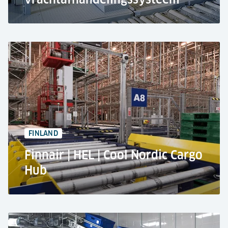
SATS luchthavendiensten op Changi luchthaven,
Singapore
Volledig geautomatiseerd material-
handlingsysteem
500.000 ton per jaar
1.360 opslagposities
FINLAND
Finnair | HEL | Cool Nordic Cargo
Hub
Finnair's Nordic Cool Cargo Hub in Helsinki,