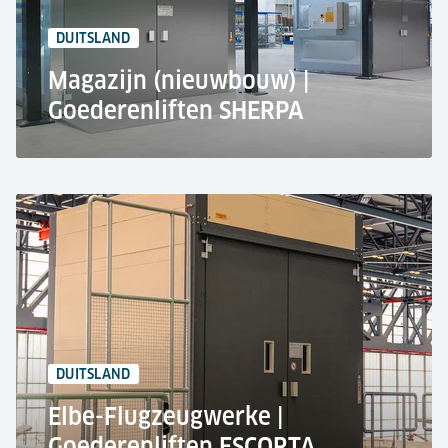
1.500 kg Hefvermogen
DUITSLAND
Magazijn (nieuwbouw) |
Goederenliften SHERPA
Magazijn, Mönchengladbach
Magazijn
Putloze liftplanning zorgt voor toekomstige hal
flexibiliteit
2x SHERPA goederenliften
2x 1.000 kg Hefvermogen
DUITSLAND
Elbe-Flugzeugwerke |
Goederenliften ESCORTA