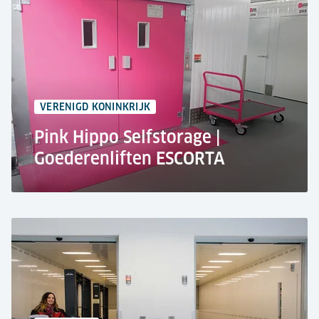
Magazijn
Zodat uw goederen altijd op tijd en op de juiste
plek aankomen.
3x OLYMPUS Goederenliften
2x 5.000 kg, 1x 6.000 kg Hefvermogen
VERENIGD KONINKRIJK
Pink Hippo Selfstorage |
Goederenliften ESCORTA
Pink Hippo Self Storage, Reading
Zelfopslag
Gemakkelijker opslaan
ESCORTA Goederenlift