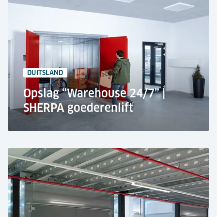
Mönchengladbach
Distributiecentrum
Om een hoge doorvoer te garanderen
12x SHERPA goederenliften
600 kg & 1.200 kg Hefvermogen
DUITSLAND
Opslag “Warehouse 24/7” |
SHERPA goederenlift
Hartmann International's 'Lager24/7', Paderborn
Zelfopslag
Drie verdiepingen
SHERPA goederenlift