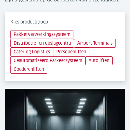
Kies productgroep
Pakketverwerkingssysteem
Distributie- en opslagcentra
Airport Terminals
Catering Logistics
Personenliften
Geautomatiseerd Parkeersysteem
Autoliften
Goederenliften