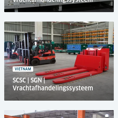
Vanderlande Industries B.V. bij
Luchtvrachtterminal Azië,
Internationale luchthaven Hongkong
Pakketsorteer- en vrachtafhandelingssysteem
1.300 Opslagplaatsen
7.380 m² Oppervlakte
VIETNAM
SCSC | SGN |
Vrachtafhandelingssysteem
Saigon Cargo Services Corporation in Ho Chi Minh
City, Vietnam