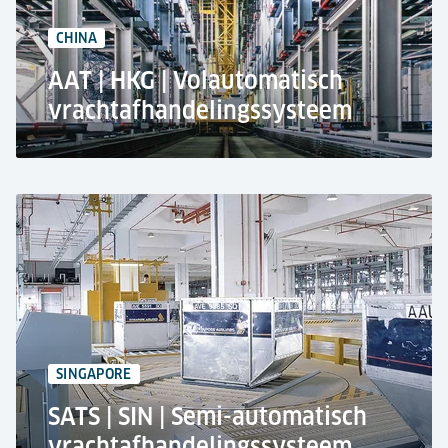
7.300 m² Oppervlakte
CHINA
AAT | HKG | Volautomatisch
vrachtafhandelingssysteem
Luchtvrachtterminal Azië (AAT), Terminal 2
op de internationale luchthaven van Hongkong
Volledig geautomatiseerd ULD- en
vrachtopslagsysteem
910.000 ton per jaar
1.850 ULD-Opslagplaatsen
2.500 Palletopslag Plaatsen
SINGAPORE
SATS | SIN | Semi-automatisch
vrachtafhandelingssysteem