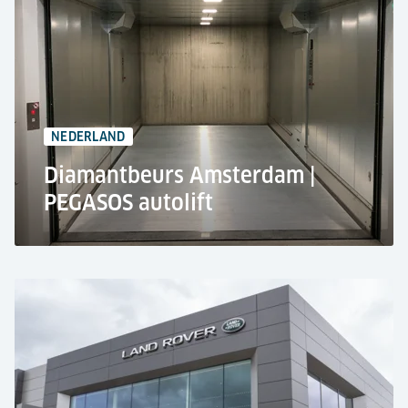
Woontoren, Rotterdam
2x TRAFFICO autoliften
75 Parkeerplaatsen
5.000 kg Hefvermogen
NEDERLAND
Diamantbeurs Amsterdam |
PEGASOS autolift
DCV Bouw B.V., Amsterdam
Autolift PEGASOS
18 Parkeerplaatsen