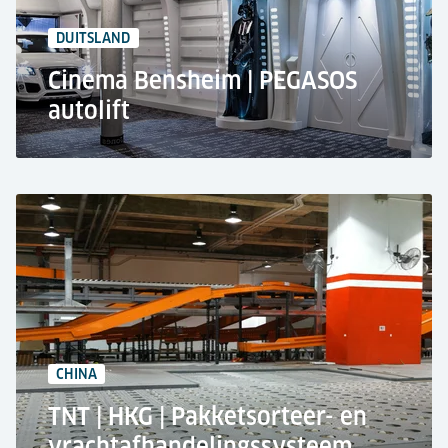
17.000 Palletopslag Plaatsen
DUITSLAND
Cinema Bensheim | PEGASOS
autolift
Bioscoop LUXOR in Bensheim, Duitsland
Autolift PEGASOS
Beperkte gebruikersgroep
Transport van auto's, diverse filmstukken en
rekwisieten
CHINA
TNT | HKG | Pakketsorteer- en
vrachtafhandelingssysteem