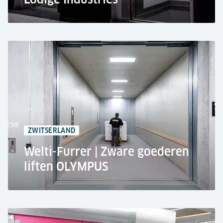
Alstria Office REIT-AG, Frankfurt
Kantoorgebouw
Personenliftservice
Modernisering van 14 personenliften
Noodgevallen, onderhoud & 24/7 bewaking op
afstand
ZWITSERLAND
Welti-Furrer | Zware goederen
liften OLYMPUS
Welti-Furrer, Dielsdorf