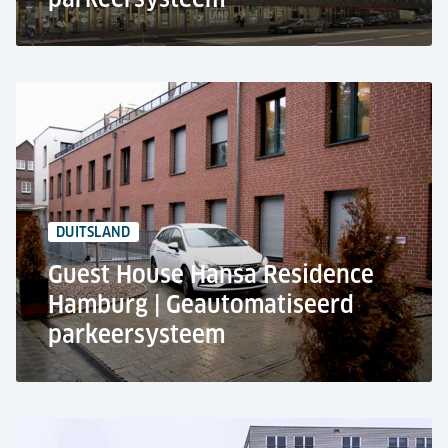
The Rocket Tower, Berlijn
Kantoorgebouw
Modernisering van een geautomatiseerd
parkeersysteem
+200 Parkeerplaatsen
DUITSLAND
4 Ingangen
Guest House Hansa Residence
Hamburg | Geautomatiseerd
parkeersysteem