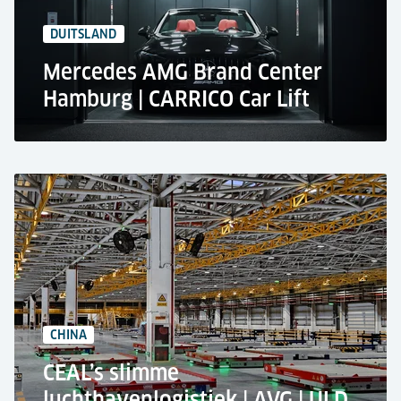
DUITSLAND
Mercedes AMG Brand Center
Hamburg | CARRICO Car Lift
AMG Brand Center in Hamburg, Germany
CARRICO car lift
2 stops
3,500 kg rated load
CHINA
CEAL’s slimme
luchthavenlogistiek | AVG | ULD