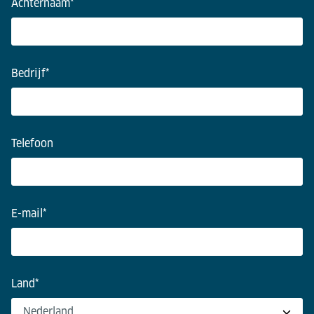
Achternaam
*
Bedrijf
*
Telefoon
E-mail
*
Land
*