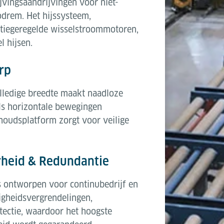
jvingsaandrijvingen voor niet-
drem. Het hijssysteem,
tiegeregelde wisselstroommotoren,
l hijsen.
rp
lledige breedte maakt naadloze
ls horizontale bewegingen
oudsplatform zorgt voor veilige
heid & Redundantie
s ontworpen voor continubedrijf en
igheidsvergrendelingen,
tectie, waardoor het hoogste