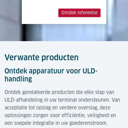
Oppervlak
wit, voedselveilig plastic
handsfree laden, lossen en opslag. Dankzij deze
gelamineerd op
schaalbaarheid kunnen operators zich aanpassen
Ontdek referentie
gegalvaniseerd plaatstaal
van handmatige aanpassingen tot geautomatiseerde
systemen met hoge doorvoer.
Deuren
Toegang onderhoud
normale in/uitgangsdeur, van
binnenuit te openen
Verwante producten
Ontdek apparatuur voor ULD-
Meer tonen
handling
Ontdek gerelateerde producten die elke stap van
ULD-afhandeling in uw terminal ondersteunen. Van
acceptatie tot opslag en verdere overslag, deze
oplossingen zorgen voor efficiëntie, veiligheid en
een soepele integratie in uw goederenstroom.