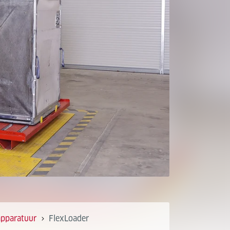
apparatuur
FlexLoader