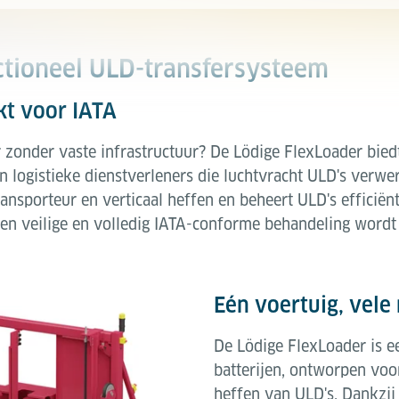
ctioneel ULD-transfersysteem
ikt voor IATA
zonder vaste infrastructuur? De Lödige FlexLoader biedt
en logistieke dienstverleners die luchtvracht ULD's verw
ransporteur en verticaal heffen en beheert ULD's efficiën
een veilige en volledig IATA-conforme behandeling wordt
Eén voertuig, vele
De Lödige FlexLoader is e
batterijen, ontworpen voo
heffen van ULD's. Dankzij