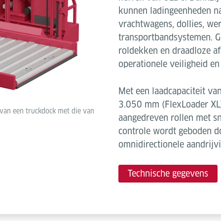
kunnen ladingeenheden na
vrachtwagens, dollies, we
transportbandsystemen. G
roldekken en draadloze a
operationele veiligheid e
Met een laadcapaciteit va
3.050 mm (FlexLoader XL) 
 van een truckdock met die van
aangedreven rollen met sn
controle wordt geboden d
omnidirectionele aandrijvi
Technische gegevens