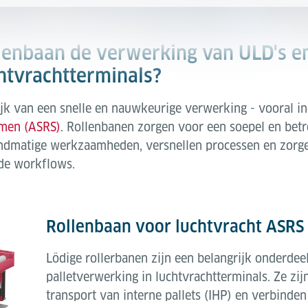
lenbaan de verwerking van ULD's en 
htvrachtterminals?
ijk van een snelle en nauwkeurige verwerking - vooral i
emen (ASRS)
. Rollenbanen zorgen voor een soepel en bet
dmatige werkzaamheden, versnellen processen en zorgen
de workflows.
Rollenbaan voor luchtvracht ASRS
Lödige rollerbanen zijn een belangrijk onderde
palletverwerking in luchtvrachtterminals. Ze zi
transport van interne pallets (IHP) en verbinde