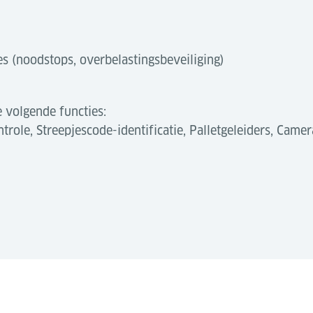
es (noodstops, overbelastingsbeveiliging)
 volgende functies:
trole, Streepjescode-identificatie, Palletgeleiders, Came
ngsniveau voor luchtvrachtterminals. Ze maken volledig
, waardoor de handmatige verwerking wordt verminderd,
are, efficiënte activiteiten.