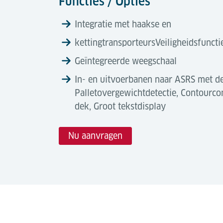
Functies / Opties
Integratie met haakse en
kettingtransporteursVeiligheidsfuncti
Geïntegreerde weegschaal
In- en uitvoerbanen naar ASRS met de
Palletovergewichtdetectie, Contourcon
dek, Groot tekstdisplay
Nu aanvragen
Technische gegevens
Automatiseringsgraad
Gereedschap & Downloads
Rollenbanen bieden een hoog automatiseri
Beschrijving
mogelijk binnen ASRS- en opslagsystemen
Luchthavenlogistiek
doorvoer toeneemt. Essentieel voor schaalb
Brochure (engels)
Capaciteit
1300 kg