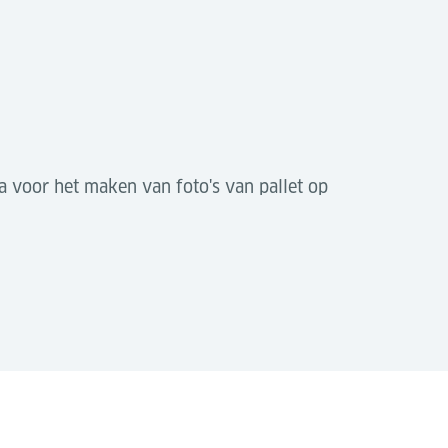
ra voor het maken van foto's van pallet op
 geautomatiseerd pallettransport
 de veiligheid wordt verbeterd en de
Downloaden (PDF)