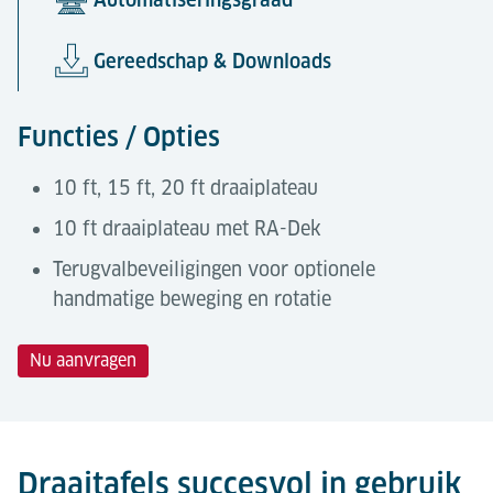
Gereedschap & Downloads
Functies / Opties
10 ft, 15 ft, 20 ft draaiplateau
10 ft draaiplateau met RA-Dek
Terugvalbeveiligingen voor optionele
handmatige beweging en rotatie
Nu aanvragen
Technische gegevens
Automatiseringsgraad
Gereedschap & Downloads
Lödige ULD-draaiplateaus zijn volledig
10ft met
geautomatiseerde componenten binnen
Draaitafels succesvol in gebruik
10ft
rechthoekig