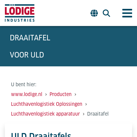
DRAAITAFEL
VOOR ULD
U bent hier:
www.lodige.nl
Producten
Luchthavenlogistiek Oplossingen
Luchthavenlogistiek apparatuur
Draaitafel
ULD Draaitafels