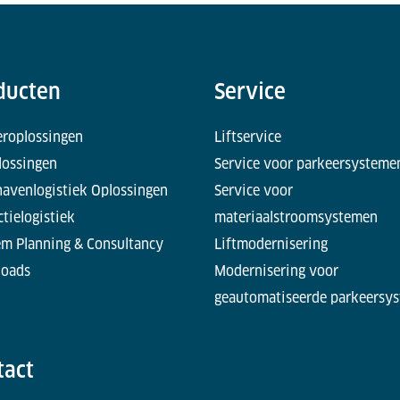
ducten
Service
eroplossingen
Liftservice
lossingen
Service voor parkeersysteme
havenlogistiek Oplossingen
Service voor
tielogistiek
materiaalstroomsystemen
em Planning & Consultancy
Liftmodernisering
oads
Modernisering voor
geautomatiseerde parkeersy
tact