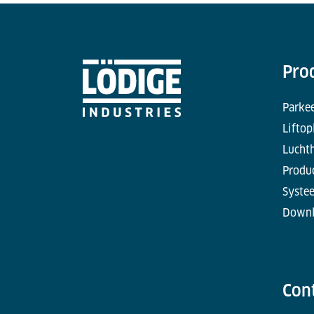
Pro
Parke
Liftop
Lucht
Produc
Syste
Downl
Con