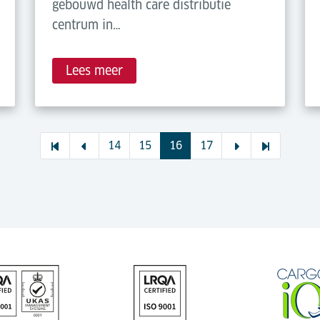
gebouwd health care distributie
centrum in…
Lees meer
14
15
16
17