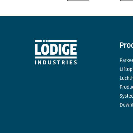
Pro
Parke
Liftop
Lucht
Produc
Syste
Downl